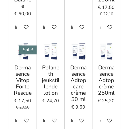
e
€ 17,50
€ 60,00
€ 22,10
In winkelwagen
In winkelwagen
In winkelwagen
In winkelwage
Sale!
Derma
Polane
Derma
Derma
sence
th
sence
sence
Vitop
jeukstil
Adtop
Adtop
Forte
lende
care
crème
Rescue
lotion
crème
250ml
50 ml
€ 17,50
€ 24,70
€ 25,20
€ 9,60
€ 20,50
In winkelwagen
In winkelwagen
In winkelwagen
In winkelwage