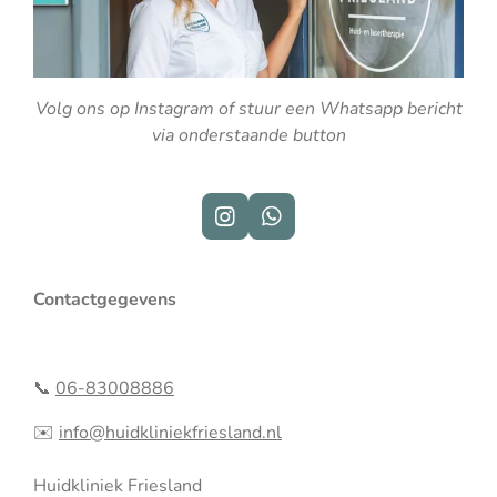
Volg ons op Instagram of stuur een Whatsapp bericht
via onderstaande button
I
W
n
h
s
a
t
t
Contactgegevens
a
s
g
A
r
p
a
p
📞
06-83008886
m
✉️
info@huidkliniekfriesland.nl
Huidkliniek Friesland