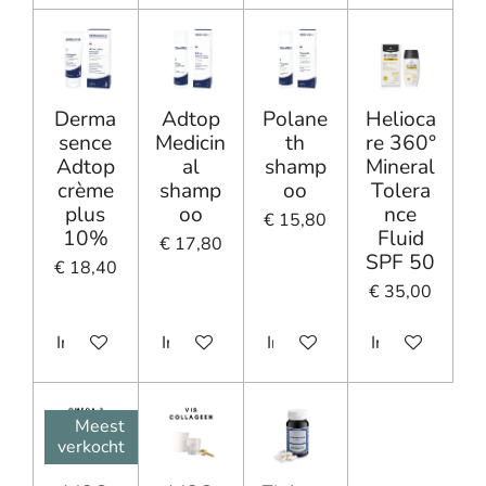
Derma
Adtop
Polane
Helioca
sence
Medicin
th
re 360°
Adtop
al
shamp
Mineral
crème
shamp
oo
Tolera
plus
oo
nce
€ 15,80
10%
Fluid
€ 17,80
SPF 50
€ 18,40
€ 35,00
In winkelwagen
In winkelwagen
In winkelwagen
In winkelwage
Meest
verkocht