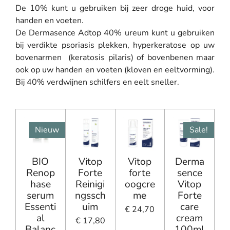
De 10% kunt u gebruiken bij zeer droge huid, voor
handen en voeten.
De Dermasence Adtop 40% ureum kunt u gebruiken
bij verdikte psoriasis plekken, hyperkeratose op uw
bovenarmen (keratosis pilaris) of bovenbenen maar
ook op uw handen en voeten (kloven en eeltvorming).
Bij 40% verdwijnen schilfers en eelt sneller.
Nieuw
Sale!
BIO
Vitop
Vitop
Derma
Renop
Forte
forte
sence
hase
Reinigi
oogcre
Vitop
serum
ngssch
me
Forte
Essenti
uim
care
€ 24,70
al
cream
€ 17,80
Balanc
100ml