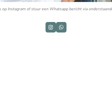
s op Instagram of stuur een Whatsapp bericht via onderstaand
I
W
n
h
s
a
t
t
a
s
g
A
r
p
a
p
m