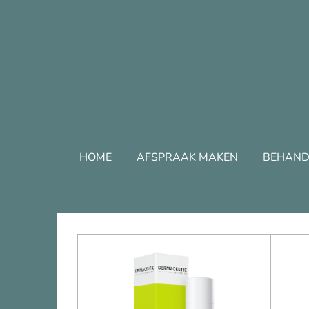
Ga
direct
naar
de
hoofdinhoud
HOME
AFSPRAAK MAKEN
BEHAND