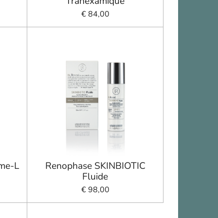
Tranexamique
€ 84,00
me-L
Renophase SKINBIOTIC
Fluide
€ 98,00