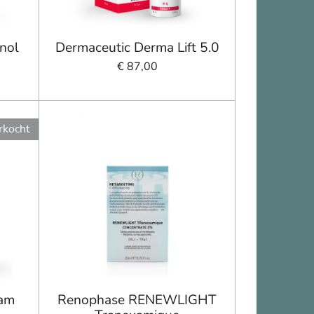
inol
Dermaceutic Derma Lift 5.0
€ 87,00
rkocht
eam
Renophase RENEWLIGHT