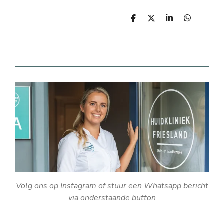
D
D
S
D
e
e
h
e
l
e
a
l
e
l
r
e
n
e
n
Volg ons op Instagram of stuur een Whatsapp bericht
via onderstaande button