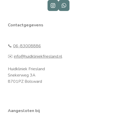
I
W
n
h
s
a
t
t
Contactgegevens
a
s
g
A
r
p
a
p
📞
06-83008886
m
✉️
info@huidkliniekfriesland.nl
Huidkliniek Friesland
Snekerweg 3A
8701PZ Bolsward
Aangesloten bij