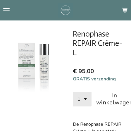
Ga
direct
naar
de
Renophase
hoofdinhoud
REPAIR Crème-
L
€ 95,00
GRATIS verzending
In
winkelwage
De Renophase REPAIR