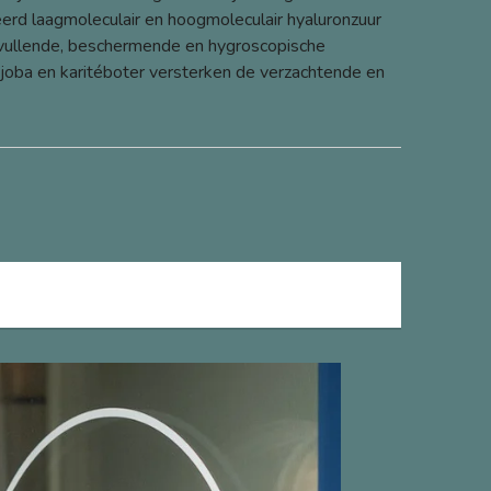
erd laagmoleculair en hoogmoleculair hyaluronzuur
nvullende, beschermende en hygroscopische
ojoba en karitéboter versterken de verzachtende en