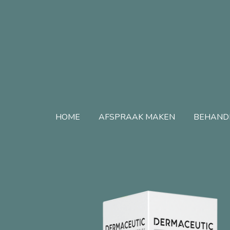
Ga
direct
naar
de
hoofdinhoud
HOME
AFSPRAAK MAKEN
BEHAND