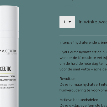
GRATIS verzending
In winkelwa
Intensief hydraterende crèm
Hyal Ceutic hydrateert de hu
waneer de K-ceutic te vet is
om de huid de hele dag te hy
voor de snel vette – acne ge
Resultaat
Deze formule hydrateert inte
huidveroudering te voorkom
Actieve bestandsdelen
Deze exclusieve formule best