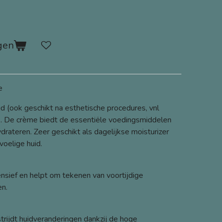
gen
e
id (ook geschikt na esthetische procedures, vnl
). De crème biedt de essentiële voedingsmiddelen
drateren. Zeer geschikt als dagelijkse moisturizer
voelige huid.
nsief en helpt om tekenen van voortijdige
en.
rijdt huidveranderingen dankzij de hoge