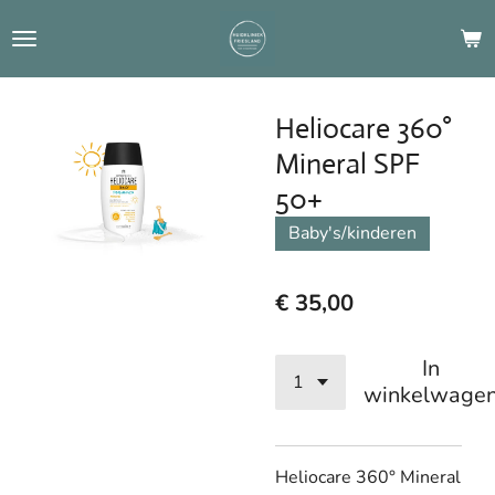
Ga
direct
naar
de
Heliocare 360°
hoofdinhoud
Mineral SPF
50+
Baby's/kinderen
€ 35,00
In
winkelwage
Heliocare 360° Mineral