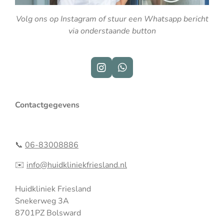
Volg ons op Instagram of stuur een Whatsapp bericht
via onderstaande button
I
W
n
h
s
a
t
t
Contactgegevens
a
s
g
A
r
p
a
p
📞
06-83008886
m
✉️
info@huidkliniekfriesland.nl
Huidkliniek Friesland
Snekerweg 3A
8701PZ Bolsward