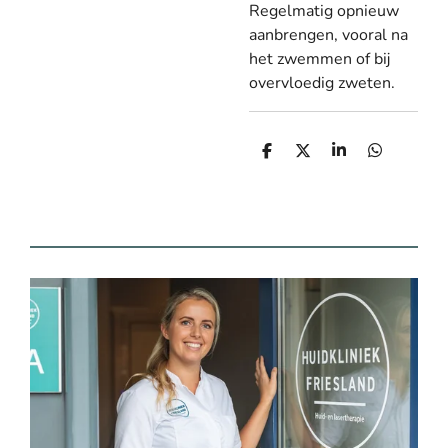
Regelmatig opnieuw
aanbrengen, vooral na
het zwemmen of bij
overvloedig zweten.
D
D
S
D
e
e
h
e
l
e
a
l
e
l
r
e
n
e
n