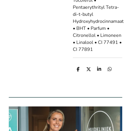
Tocoferol •
Pentaerythrityl Tetra-
di-t-butyl
Hydroxyhydrocinnamaat
• BHT • Parfum •
Citronellol • Limoneen
• Linalool • CI 77491 •
CI 77891
D
D
S
D
e
e
h
e
l
e
a
l
e
l
r
e
n
e
n