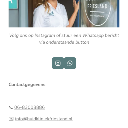
Volg ons op Instagram of stuur een Whatsapp bericht
via onderstaande button
I
W
n
h
s
a
t
t
Contactgegevens
a
s
g
A
r
p
a
p
📞
06-83008886
m
✉️
info@huidkliniekfriesland.nl