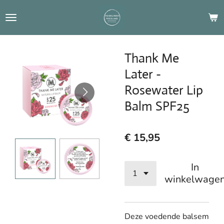
Ga
direct
naar
de
Thank Me
hoofdinhoud
Later -
Rosewater Lip
Balm SPF25
€ 15,95
In
winkelwage
Deze voedende balsem