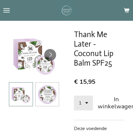
Ga
direct
naar
de
Thank Me
hoofdinhoud
Later -
Coconut Lip
Balm SPF25
€ 15,95
In
winkelwage
Deze voedende