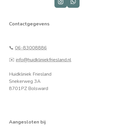
I
W
n
h
s
a
t
t
Contactgegevens
a
s
g
A
r
p
a
p
📞
06-83008886
m
✉️
info@huidkliniekfriesland.nl
Huidkliniek Friesland
Snekerweg 3A
8701PZ Bolsward
Aangesloten bij