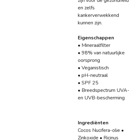
zijn voor de gezondheid
en zelfs
kankerverwekkend
kunnen zijn.
Eigenschappen
• Mineraalfilter
• 98% van natuurlijke
oorsprong
• Veganistisch
• pH-neutraal
• SPF 25
• Breedspectrum UVA-
en UVB-bescherming
Ingrediënten
Cocos Nucifera-olie •
Zinkoxide • Ricinus