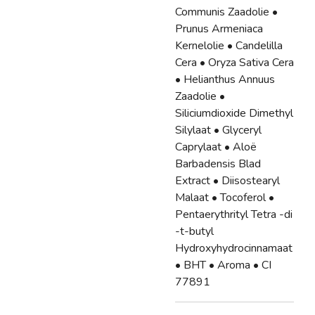
Communis Zaadolie •
Prunus Armeniaca
Kernelolie • Candelilla
Cera • Oryza Sativa Cera
• Helianthus Annuus
Zaadolie •
Siliciumdioxide Dimethyl
Silylaat • Glyceryl
Caprylaat • Aloë
Barbadensis Blad
Extract • Diisostearyl
Malaat • Tocoferol •
Pentaerythrityl Tetra -di
-t-butyl
Hydroxyhydrocinnamaat
• BHT • Aroma • CI
77891