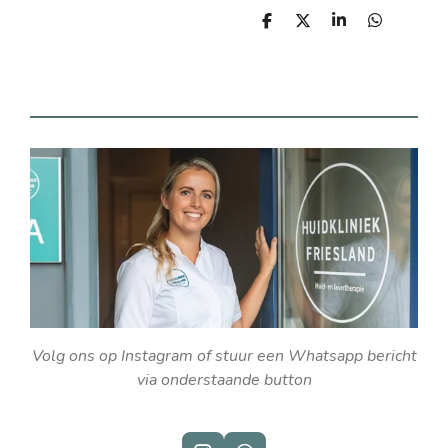
D
D
S
D
e
e
h
e
l
e
a
l
e
l
r
e
n
e
n
Volg ons op Instagram of stuur een Whatsapp bericht
via onderstaande button