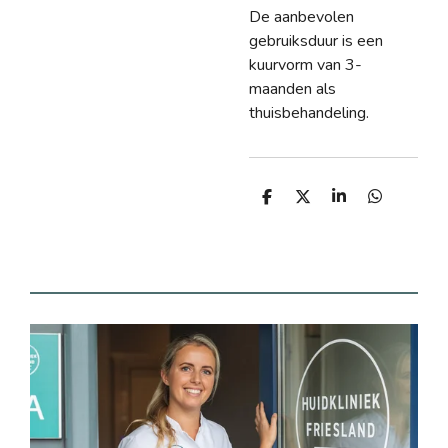
De aanbevolen
gebruiksduur is een
kuurvorm van 3-
maanden als
thuisbehandeling.
D
D
S
D
e
e
h
e
l
e
a
l
e
l
r
e
n
e
n