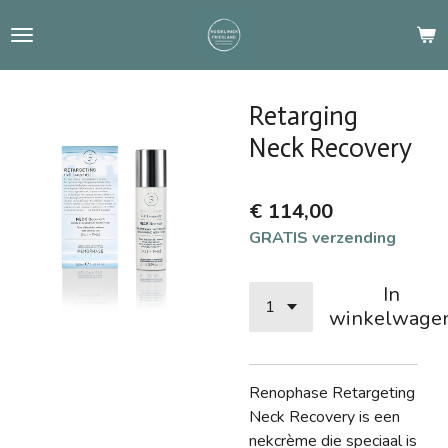
Ga
direct
naar
de
Retarging
hoofdinhoud
Neck Recovery
€ 114,00
GRATIS verzending
In
winkelwage
Renophase Retargeting
Neck Recovery is een
nekcrème die speciaal is