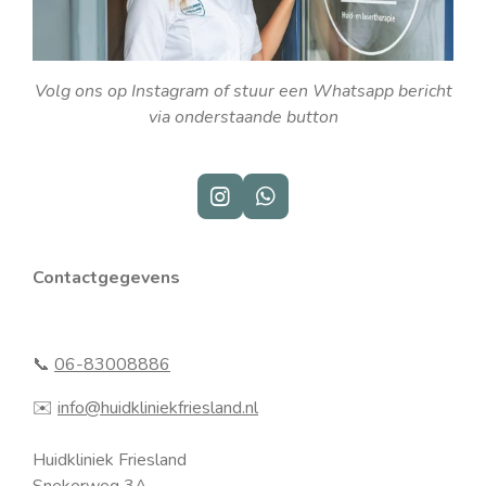
Volg ons op Instagram of stuur een Whatsapp bericht
via onderstaande button
I
W
n
h
s
a
t
t
Contactgegevens
a
s
g
A
r
p
a
p
📞
06-83008886
m
✉️
info@huidkliniekfriesland.nl
Huidkliniek Friesland