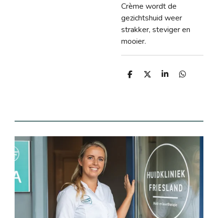
Crème wordt de
gezichtshuid weer
strakker, steviger en
mooier.
D
D
S
D
e
e
h
e
l
e
a
l
e
l
r
e
n
e
n