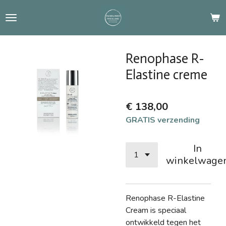
Ga
direct
naar
de
Renophase R-
hoofdinhoud
Elastine creme
€ 138,00
GRATIS verzending
In
winkelwage
Renophase R-Elastine
Cream is speciaal
ontwikkeld tegen het