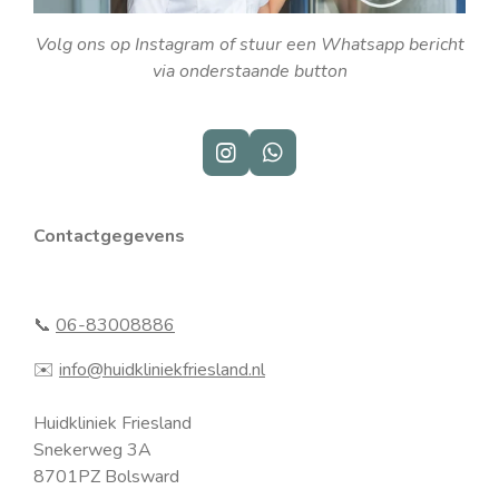
Volg ons op Instagram of stuur een Whatsapp bericht
via onderstaande button
I
W
n
h
s
a
t
t
Contactgegevens
a
s
g
A
r
p
a
p
📞
06-83008886
m
✉️
info@huidkliniekfriesland.nl
Huidkliniek Friesland
Snekerweg 3A
8701PZ Bolsward