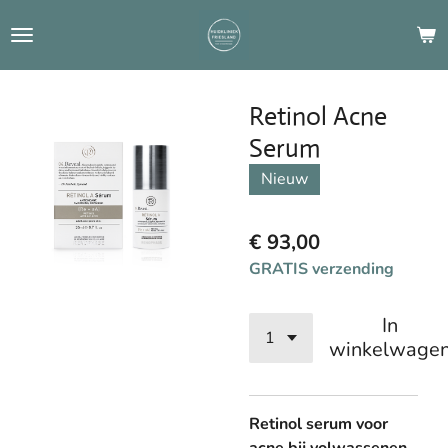
Ga
direct
naar
de
Retinol Acne
hoofdinhoud
Serum
Nieuw
€ 93,00
GRATIS verzending
In
winkelwage
Retinol serum voor