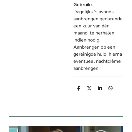
Gebruik:
Dagelijks ’s avonds
aanbrengen gedurende
een kuur van één
maand, te herhalen
indien nodig.
Aanbrengen op een
gereinigde huid, hierna
eventueel nachtcrème
aanbrengen.
D
D
S
D
e
e
h
e
l
e
a
l
e
l
r
e
n
e
n