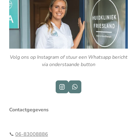
Volg ons op Instagram of stuur een Whatsapp bericht
via onderstaande button
I
W
n
h
s
a
t
t
Contactgegevens
a
s
g
A
r
p
a
p
📞
06-83008886
m