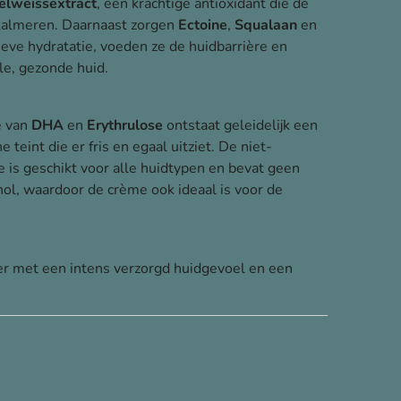
elweissextract
, een krachtige antioxidant die de
kalmeren. Daarnaast zorgen
Ectoine
,
Squalaan
en
eve hydratatie, voeden ze de huidbarrière en
le, gezonde huid.
e van
DHA
en
Erythrulose
ontstaat geleidelijk een
e teint die er fris en egaal uitziet. De niet-
is geschikt voor alle huidtypen en bevat geen
ol, waardoor de crème ook ideaal is voor de
r met een intens verzorgd huidgevoel en een