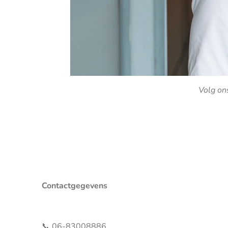
Volg on
Contactgegevens
📞
06-83008886