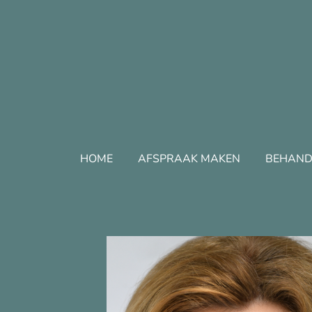
Ga
direct
naar
de
hoofdinhoud
HOME
AFSPRAAK MAKEN
BEHAND