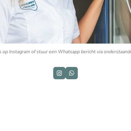
s op Instagram of stuur een Whatsapp bericht via onderstaand
I
W
n
h
s
a
t
t
a
s
g
A
r
p
a
p
m