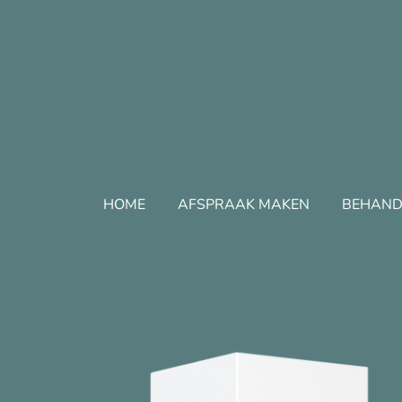
Ga
direct
naar
de
hoofdinhoud
HOME
AFSPRAAK MAKEN
BEHAND