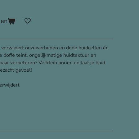
gen
verwijdert onzuiverheden en dode huidcellen én
 je doffe teint, ongelijkmatige huidtextuur en
ar verbeteren? Verklein poriën en laat je huid
dezacht gevoel!
rwijdert