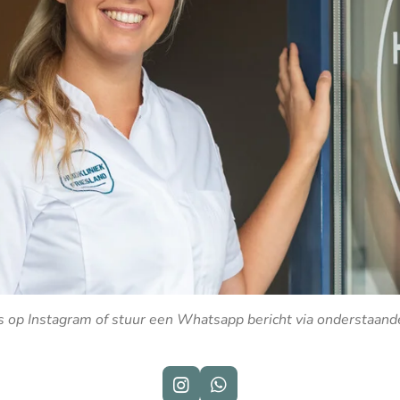
s op Instagram of stuur een Whatsapp bericht via onderstaand
I
W