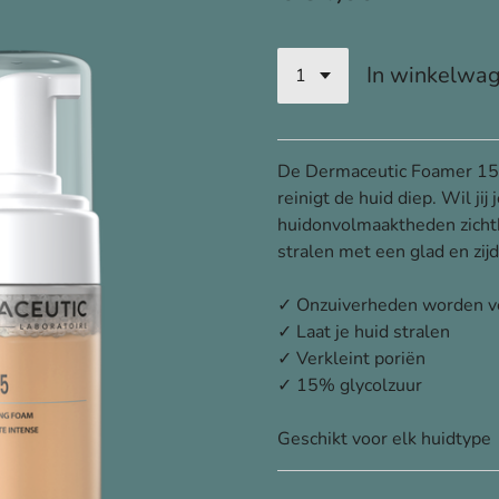
In winkelwa
De Dermaceutic Foamer 15 
reinigt de huid diep. Wil jij
huidonvolmaaktheden zichtba
stralen met een glad en zij
✓ Onzuiverheden worden ve
✓ Laat je huid stralen
✓ Verkleint poriën
✓ 15% glycolzuur
Geschikt voor elk huidtype