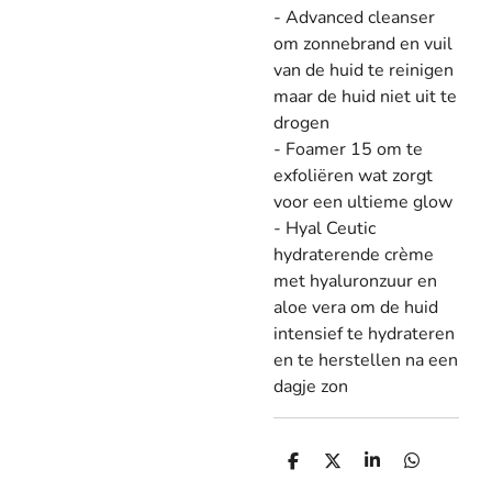
- Advanced cleanser
om zonnebrand en vuil
van de huid te reinigen
maar de huid niet uit te
drogen
- Foamer 15 om te
exfoliëren wat zorgt
voor een ultieme glow
- Hyal Ceutic
hydraterende crème
met hyaluronzuur en
aloe vera om de huid
intensief te hydrateren
en te herstellen na een
dagje zon
D
D
S
D
e
e
h
e