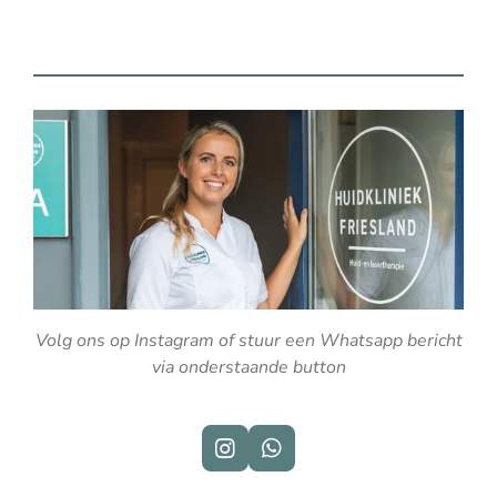
l
e
a
l
e
l
r
e
n
e
n
Volg ons op Instagram of stuur een Whatsapp bericht
via onderstaande button
I
W
n
h