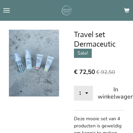
Ga
direct
naar
de
Travel set
hoofdinhoud
Dermaceutic
Sale!
€ 72,50
€ 92,50
In
winkelwage
Deze mooie set van 4
producten is geweldig