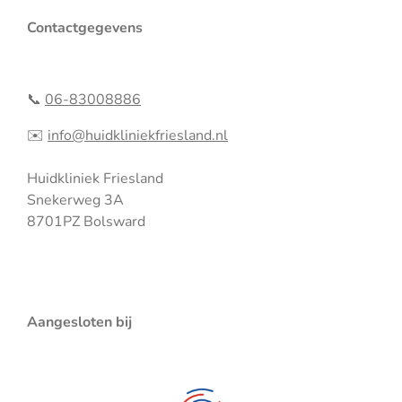
s
a
t
t
Contactgegevens
a
s
g
A
r
p
a
p
📞
06-83008886
m
✉️
info@huidkliniekfriesland.nl
Huidkliniek Friesland
Snekerweg 3A
8701PZ Bolsward
Aangesloten bij