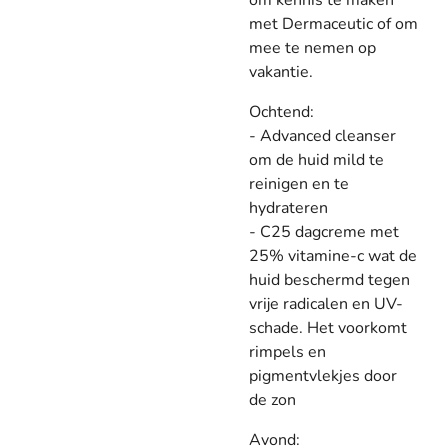
om kennis te maken
met Dermaceutic of om
mee te nemen op
vakantie.
Ochtend:
- Advanced cleanser
om de huid mild te
reinigen en te
hydrateren
- C25 dagcreme met
25% vitamine-c wat de
huid beschermd tegen
vrije radicalen en UV-
schade. Het voorkomt
rimpels en
pigmentvlekjes door
de zon
Avond: