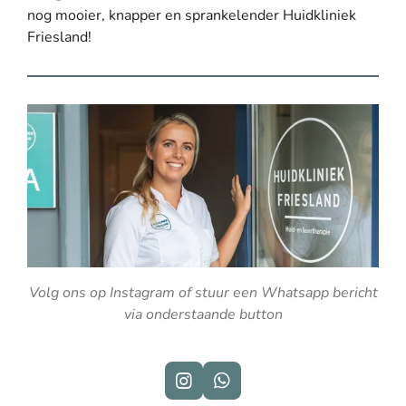
nog mooier, knapper en sprankelender Huidkliniek
Friesland!
Volg ons op Instagram of stuur een Whatsapp bericht
via onderstaande button
I
W
n
h