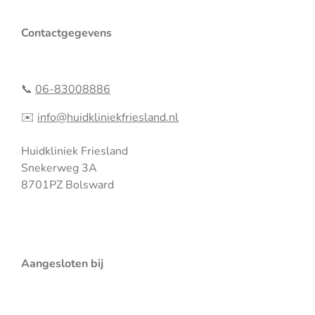
s
a
t
t
Contactgegevens
a
s
g
A
r
p
a
p
📞
06-83008886
m
✉️
info@huidkliniekfriesland.nl
Huidkliniek Friesland
Snekerweg 3A
8701PZ Bolsward
Aangesloten bij